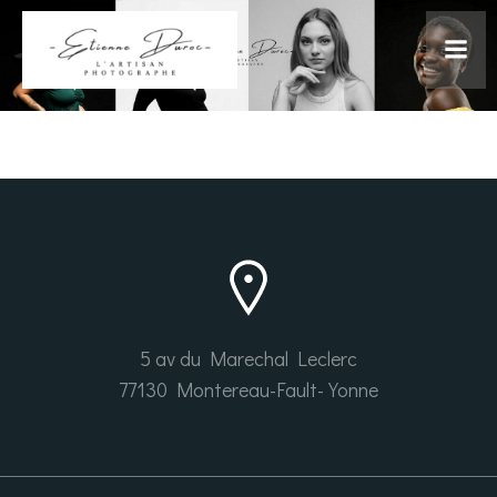
Aller
au
contenu
5 av du Marechal Leclerc
77130 Montereau-Fault-Yonne